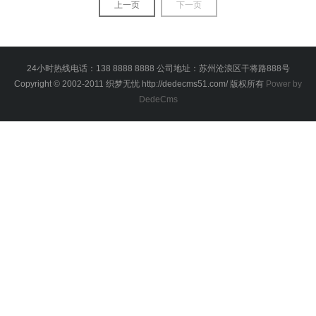
上一页
下一页
24小时热线电话：138 8888 8888 公司地址：苏州沧浪区干将路888号
Copyright © 2002-2011 织梦无忧 http://dedecms51.com/ 版权所有
Power by
DedeCms